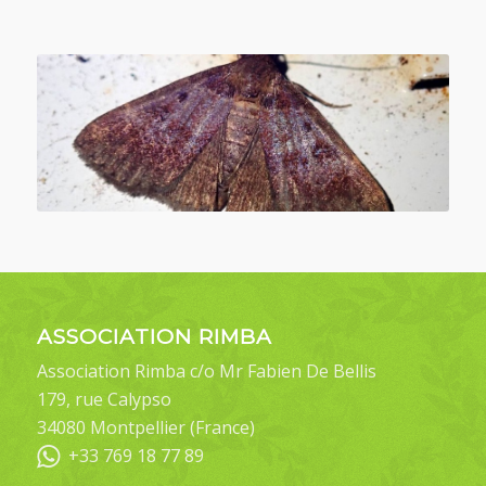
ASSOCIATION RIMBA
Association Rimba c/o Mr Fabien De Bellis
179, rue Calypso
34080 Montpellier (France)
+33 769 18 77 89