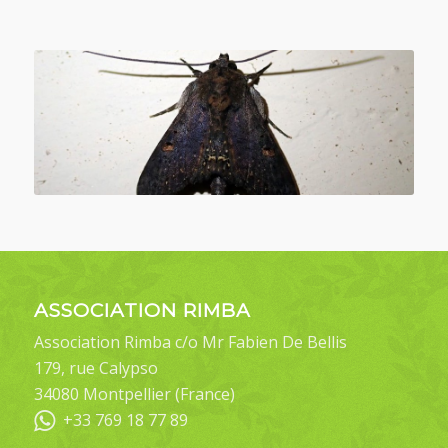
ASSOCIATION RIMBA
Association Rimba c/o Mr Fabien De Bellis
179, rue Calypso
34080 Montpellier (France)
+33 769 18 77 89