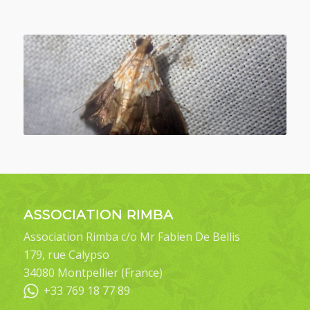
ASSOCIATION RIMBA
Association Rimba c/o Mr Fabien De Bellis
179, rue Calypso
34080 Montpellier (France)
+33 769 18 77 89