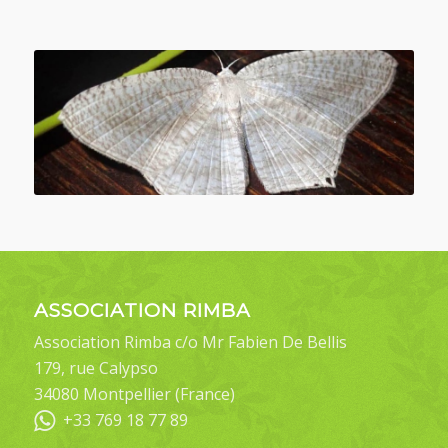
ASSOCIATION RIMBA
Association Rimba c/o Mr Fabien De Bellis
179, rue Calypso
34080 Montpellier (France)
+33 769 18 77 89